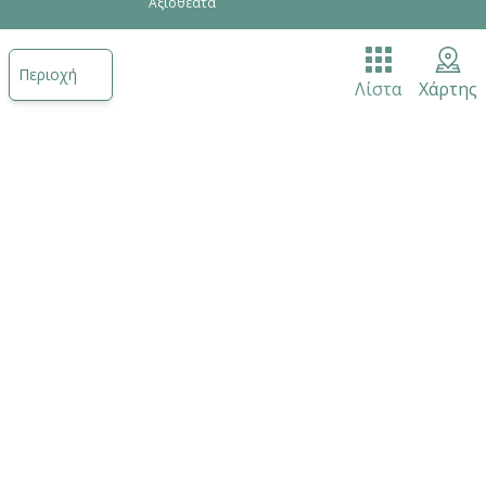
Αξιοθέατα
Ένας κόσμος είναι εδώ για να σου πει αμέτρητες
ιστορίες! Ελα…Μετέωρα, Τρίκαλα, Πύλη, Φαρκαδόνα
Περιοχή
Λίστα
Χάρτης