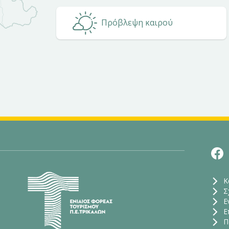
Πρόβλεψη καιρού
Ενιαίος Φορέας Τουρισμού Π. Ε. Τρικάλων
Κ
Σ
Ε
Ε
Π