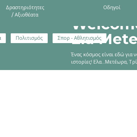
Δραστηριότητες
Οδηγοί
/ Αξιοθέατα
Welcome
Ela Mete
α
Πολιτισμός
Σπορ - Αθλητισμός
Ένας κόσμος είναι εδώ για ν
ιστορίες! Ελα…Μετέωρα, Τρ