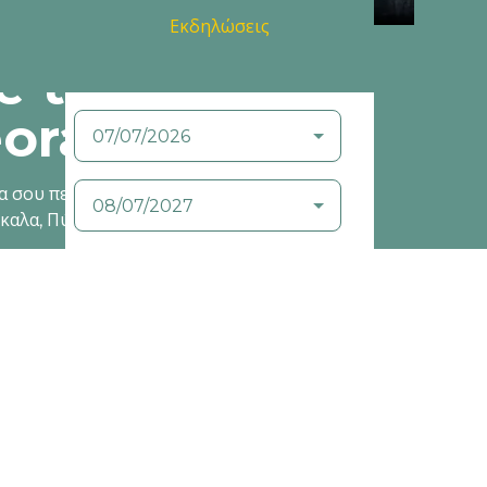
Εκδηλώσεις
 to
ora Trikala
Από:
Μέχρι:
α σου πει αμέτρητες
ίκαλα, Πύλη, Φαρκαδόνα