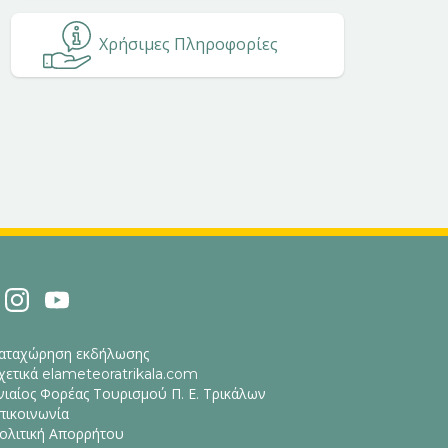
Χρήσιμες Πληροφορίες
αταχώρηση εκδήλωσης
χετικά elameteoratrikala.com
νιαίος Φορέας Τουρισμού Π. Ε. Τρικάλων
πικοινωνία
ολιτική Απορρήτου