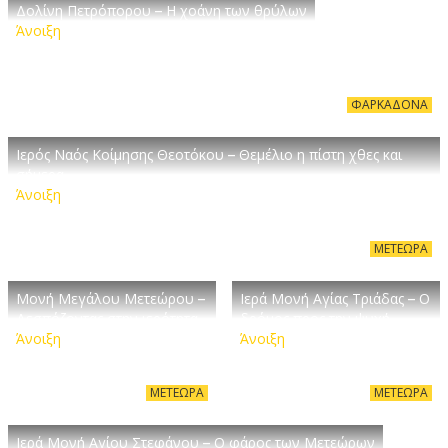
Δολίνη Πετρόπορου – Η χοάνη των θρύλων
Άνοιξη
ΦΑΡΚΑΔΌΝΑ
Ιερός Ναός Κοίμησης Θεοτόκου – Θεμέλιο η πίστη χθες και
σήμερα
Άνοιξη
ΜΕΤΈΩΡΑ
Μονή Μεγάλου Μετεώρου –
Ιερά Μονή Αγίας Τριάδας – Ο
Δεσπόζοντας στην ιερότητα
δρόμος προς την ψυχή
Άνοιξη
Άνοιξη
ΜΕΤΈΩΡΑ
ΜΕΤΈΩΡΑ
Ιερά Μονή Αγίου Στεφάνου – Ο φάρος των Μετεώρων