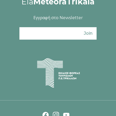
Ela
MeteoraTrikala
Εγγραφή στο Newsletter
Join
Ενιαίος Φορέας Τουρισμού Π. Ε. Τρικάλω