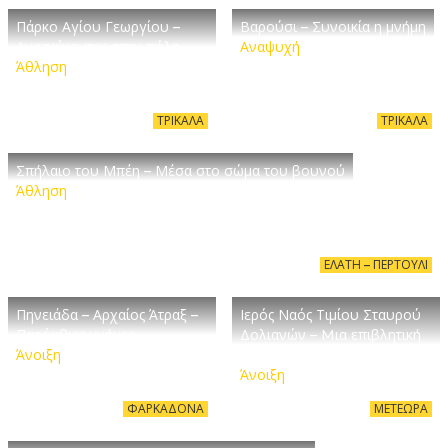
Πάρκο Αγίου Γεωργίου –
Βαρούσι – Συνοικία η μνήμη
Ανασαίνοντας στην πόλη
Αναψυχή
Άθληση
ΤΡΊΚΑΛΑ
ΤΡΊΚΑΛΑ
Σπήλαιο του Μπέη – Μέσα στο σώμα του βουνού
Άθληση
ΕΛΆΤΗ – ΠΕΡΤΟΎΛΙ
Πηνειάδα – Αρχαίος Άτραξ –
Ιερός Ναός Τιμίου Σταυρού
Παρόχθιες μνήμες
Δολιανών – Mια επιβλητική
Άνοιξη
χρονοστάση
Άνοιξη
ΦΑΡΚΑΔΌΝΑ
ΜΕΤΈΩΡΑ