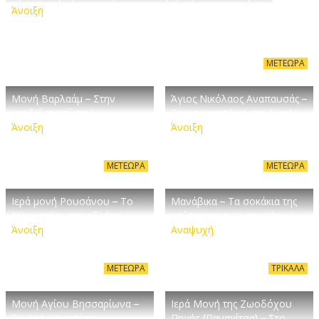
Άνοιξη
ΜΕΤΈΩΡΑ
Μονή Βαρλαάμ – Στην
Άγιος Νικόλαος Αναπαυσάς –
καρδιά της πίστης
Το ησυχαστήριο της ψυχής
Άνοιξη
Άνοιξη
ΜΕΤΈΩΡΑ
ΜΕΤΈΩΡΑ
Ιερά μονή Ρουσάνου – Το
Μανάβικα – Τα σοκάκια της
Μοναστήρι στο αδράχτι
γεύσης και των αρωμάτων
Άνοιξη
Αναψυχή
ΜΕΤΈΩΡΑ
ΤΡΊΚΑΛΑ
Μονή Αγίου Βησσαρίωνα –
Ιερά Μονή της Ζωοδόχου
Σε ιερά μονοπάτια
Πηγής (Παναγίτσα) – Στο