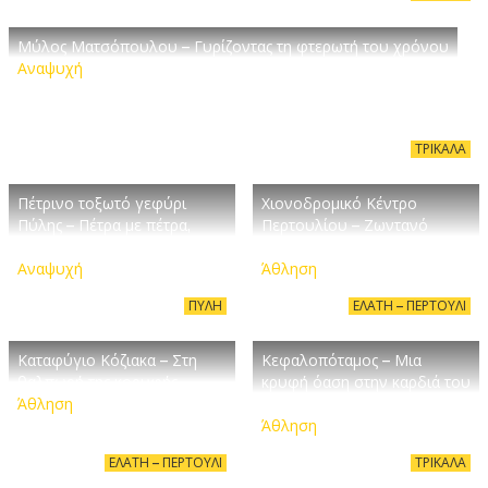
Μύλος Ματσόπουλου – Γυρίζοντας τη φτερωτή του χρόνου
Αναψυχή
ΤΡΊΚΑΛΑ
Πέτρινο τοξωτό γεφύρι
Χιονοδρομικό Κέντρο
Πύλης – Πέτρα με πέτρα,
Περτουλίου – Ζωντανό
βήμα με βήμα
παραμύθι
Αναψυχή
Άθληση
ΠΎΛΗ
ΕΛΆΤΗ – ΠΕΡΤΟΎΛΙ
Καταφύγιο Κόζιακα – Στη
Κεφαλοπόταμος – Μια
θαλπωρή της κορυφής
κρυφή όαση στην καρδιά του
Άθληση
βουνού
Άθληση
ΕΛΆΤΗ – ΠΕΡΤΟΎΛΙ
ΤΡΊΚΑΛΑ