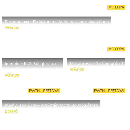
ΜΕΤΈΩΡΑ
Πεζοπορία και Ποδηλασία – Διαδρομές σε αιώνια δάση
Άθληση
ΜΕΤΈΩΡΑ
Ιππασία – Καβαλάρηδες στο
Μοτοcross – Σε δύο ρόδες!
Περτούλι και στην Καστανιά
Άθληση
Άθληση
ΕΛΆΤΗ – ΠΕΡΤΟΎΛΙ
ΕΛΆΤΗ – ΠΕΡΤΟΎΛΙ
Κυνήγι Τρούφας – Αναζητώντας τη μοναδικότητα
Βουνό