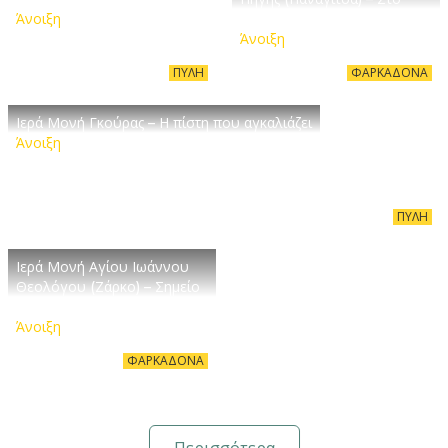
Άνοιξη
ύψος της ψυχής μας
Άνοιξη
ΠΎΛΗ
ΦΑΡΚΑΔΌΝΑ
Ιερά Μονή Γκούρας – Η πίστη που αγκαλιάζει
Άνοιξη
ΠΎΛΗ
Ιερά Μονή Αγίου Ιωάννου
Θεολόγου (Ζάρκο) – Σημείο
πνευματικότητας
Άνοιξη
ΦΑΡΚΑΔΌΝΑ