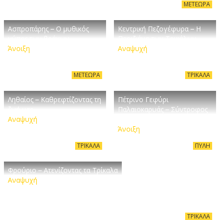
ΜΕΤΈΩΡΑ
Ασπροπάρης – Ο μυθικός
Κεντρική Πεζογέφυρα – Η
γύπας των βράχων
Παριζιάνα των Τρικάλων
Άνοιξη
Αναψυχή
ΜΕΤΈΩΡΑ
ΤΡΊΚΑΛΑ
Ληθαίος – Καθρεφτίζοντας τη
Πέτρινο Γεφύρι
ζωή μας
Παλαιοκαρυάς – Σύντροφος
Αναψυχή
του νερού
Άνοιξη
ΤΡΊΚΑΛΑ
ΠΎΛΗ
Φρούριο – Ατενίζοντας τα Τρίκαλα
Αναψυχή
ΤΡΊΚΑΛΑ