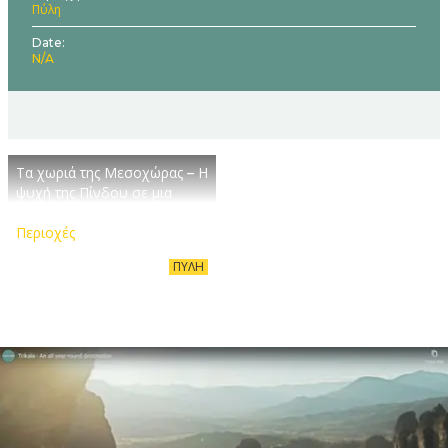
Πύλη
Date
N/A
Τα χωριά της Μεσοχώρας – Η
ψυχή της Πίνδου σε μια
διαδρομή
Περιοχές
ΠΎΛΗ