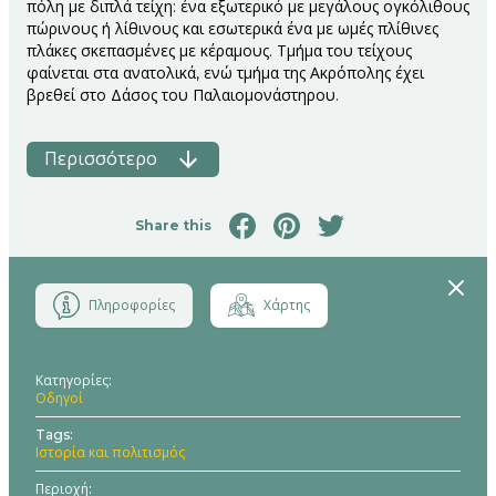
πόλη με διπλά τείχη: ένα εξωτερικό με μεγάλους ογκόλιθους
πώρινους ή λίθινους και εσωτερικά ένα με ωμές πλίθινες
πλάκες σκεπασμένες με κέραμους. Τμήμα του τείχους
φαίνεται στα ανατολικά, ενώ τμήμα της Ακρόπολης έχει
βρεθεί στο Δάσος του Παλαιομονάστηρου.
Περισσότερο
Share this
Close
Πληροφορίες
Χάρτης
Κατηγορίες
Οδηγοί
Tags
Ιστορία και πολιτισμός
Περιοχή