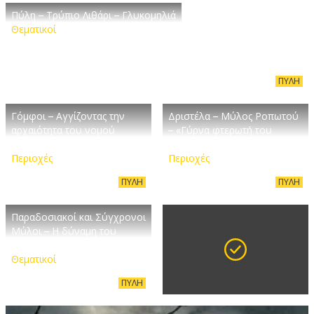
Πύλη – Τρύπιο Λιθάρι – Γλυκομηλιά
Θεματικοί
ΠΎΛΗ
Γόμφοι – Αγγίζοντας την
Δριστέλα – Μύλος Ροπωτού
αρχαιότητα του νομού
– «Γύρνα φτερωτή του
Τρικάλων
Μύλου…»
Περιοχές
Περιοχές
ΠΎΛΗ
ΠΎΛΗ
Παραδοσιακοί και Σύγχρονοι
Μύλοι – Η δύναμη του
σπόρου!
Θεματικοί
ΠΎΛΗ