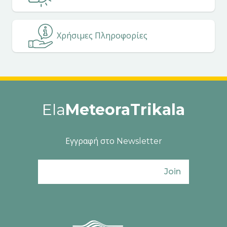
Χρήσιμες Πληροφορίες
Ela
MeteoraTrikala
Εγγραφή στο Newsletter
Join
Ενιαίος Φορέας Τουρισμού Π. Ε. Τρικάλω