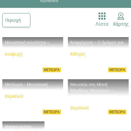
Αξιοθέατα
Ένας κόσμος είναι εδώ για να σου πει αμέτρητες
ιστορίες! Ελα…Μετέωρα, Τρίκαλα, Πύλη, Φαρκαδόνα
Περιοχή
Λίστα
Χάρτης
Μοναστική κοινότητα –
Αναρρίχηση – Ο δρόμος για
Αναρριχώμενες προσευχές
τον ουρανό!
Αναψυχή
Άθληση
ΜΕΤΈΩΡΑ
ΜΕΤΈΩΡΑ
Μετέωρα – Μοναστική
Μουσεία στη Μονή
κοινότητα
Μεγάλου Μετεώρου –
Θεματικοί
Δείγματα θρησκευτικού
πολιτισμού
Θεματικοί
ΜΕΤΈΩΡΑ
ΜΕΤΈΩΡΑ
Meteorisimo