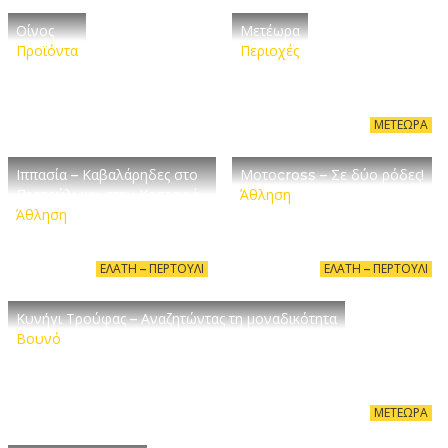
Οίνος
Μετέωρα
Προϊόντα
Περιοχές
ΜΕΤΈΩΡΑ
Ιππασία – Καβαλάρηδες στο
Μοτοcross – Σε δύο ρόδες!
Περτούλι και στην Καστανιά
Άθληση
Άθληση
ΕΛΆΤΗ – ΠΕΡΤΟΎΛΙ
ΕΛΆΤΗ – ΠΕΡΤΟΎΛΙ
Κυνήγι Τρούφας – Αναζητώντας τη μοναδικότητα
Βουνό
ΜΕΤΈΩΡΑ