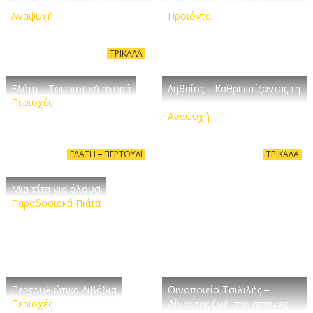
Παριζιάνα των Τρικάλων
πίνεται με τραγούδι!
Αναψυχή
Προϊόντα
ΤΡΊΚΑΛΑ
Ελάτη – Τουριστική αγορά
Ληθαίος – Καθρεφτίζοντας τη
Περιοχές
ζωή μας
Αναψυχή
ΕΛΆΤΗ – ΠΕΡΤΟΎΛΙ
ΤΡΊΚΑΛΑ
Μια πίτα για όλους!
Παραδοσιακά Πιάτα
Περτουλιώτικα Λιβάδια
Οινοποιείο Τσιλιλής –
Περιοχές
Δίνοντας ζωή στις σπάνιες