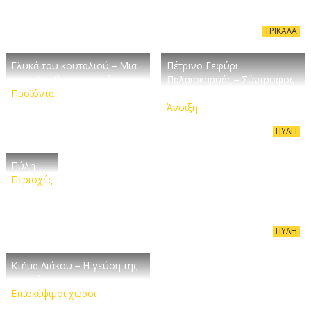
ΤΡΊΚΑΛΑ
Γλυκά του κουταλιού – Μια
Πέτρινο Γεφύρι
στιγμή ενθουσιασμού
Παλαιοκαρυάς – Σύντροφος
Προϊόντα
του νερού
Άνοιξη
ΠΎΛΗ
Πύλη
Περιοχές
ΠΎΛΗ
Κτήμα Λιάκου – Η γεύση της
γοητείας
Επισκέψιμοι χώροι