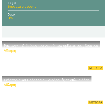
Tags
Θαύματα της φύσης
Date
N/A
Ράφτινγκ – Ο δρόμος του νερού που σμίλεψε τους βράχους
Άθληση
ΜΕΤΈΩΡΑ
Πεζοπορία και Ποδηλασία – Διαδρομές σε αιώνια δάση
Άθληση
ΜΕΤΈΩΡΑ