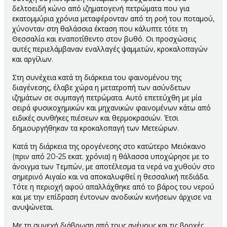
δελτοειδή κώνο από ιζηματογενή πετρώματα που για
εκατομμύρια χρόνια μεταφέρονταν από τη ροή του ποταμού,
χύνονταν στη θαλάσσια έκταση που κάλυπτε τότε τη
Θεσσαλία και εναποτίθεντο στον βυθό. Οι προσχώσεις
αυτές περιελάμβαναν εναλλαγές ψαμμιτών, κροκαλοπαγών
και αργίλων.
Στη συνέχεια κατά τη διάρκεια του φαινομένου της
διαγένεσης, έλαβε χώρα η μετατροπή των ασύνδετων
ιζημάτων σε συμπαγή πετρώματα. Αυτό επετεύχθη με μία
σειρά φυσικοχημικών και μηχανικών φαινομένων κάτω από
ειδικές συνθήκες πιέσεων και θερμοκρασιών. Έτσι
δημιουργήθηκαν τα κροκαλοπαγή των Μετεώρων.
Κατά τη διάρκεια της ορογένεσης στο κατώτερο Μειόκαινο
(πριν από 20-25 εκατ. χρόνια) η θάλασσα υποχώρησε με το
άνοιγμα των Τεμπών, με αποτέλεσμα τα νερά να χυθούν στο
σημερινό Αιγαίο και να αποκαλυφθεί η θεσσαλική πεδιάδα.
Τότε η περιοχή αφού απαλλάχθηκε από το βάρος του νερού
και με την επίδραση έντονων ανοδικών κινήσεων άρχισε να
ανυψώνεται.
Με τη συνεχή διάβρωση από τους ανέμους και τις βροχές,