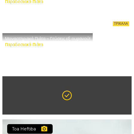
Παραδοσιακά Πιάτα
ΤΡΊΚΑΛΑ
Μοναστηριακά Πιάτα – Γεύσεις εξ ουρανού!
Παραδοσιακά Πιάτα
Toa Heftiba