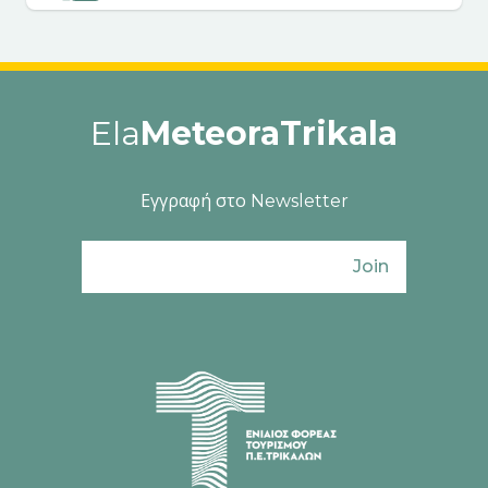
Ela
MeteoraTrikala
Εγγραφή στο Newsletter
Join
Ενιαίος Φορέας Τουρισμού Π. Ε. Τρικάλω