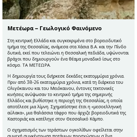
Μετέωρα – Γεωλογικό Φαινόμενο
Στη κεντρική Ελλάδα και συγκεκριμένα στο βορειοδυτικό
τμήμα της Θεσσαλίας, ανάμεσα στα Χάσια Β.Α. και την Πίνδο
δυτικά, εκεί που τελειώνει η Θεσσαλική πεδιάδα, υψώνονται
βράχοι που δημιουργούν ένα θέαμα μοναδικό ίσως στο
κόσμο. ΤΑ ΜΕΤΕΩΡΑ.
H δημιουργία τους διήρκεσε δεκάδες εκατομμύρια χρόνια.
Πριν από 38-26 εκατομμύρια χρόνια, κατά τη διάρκεια του
Ολιγόκαινου και του Μειόκαινου, έντονες τεκτονικές
κινήσεις ανύψωσαν το κεντρικό τμήμα της σημερινής
Ελλάδος και βυθίστηκε η περιοχή της Θεσσαλίας, η οποία
αποτέλεσε μια λίμνη. Σχηματίστηκε έτσι η «μεσοελληνική
αύλακα», μια θαλάσσια τάφρο που άρχιζε βορειοδυτικά της
Καστοριάς και κατέληγε στον Θεσσαλικό Κάμπο.
Ο σχηματισμός των τεράστιων ογκολίθων οφείλεται στην
συνεχή συγκέντρωση ποτάμιων προσχώσεων σ΄ ένα