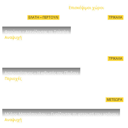
ποικιλίες
Επισκέψιμοι χώροι
ΕΛΆΤΗ – ΠΕΡΤΟΎΛΙ
ΤΡΊΚΑΛΑ
Φρούριο – Ατενίζοντας τα Τρίκαλα
Αναψυχή
ΤΡΊΚΑΛΑ
Ασπροπόταμος – Η κιβωτός της Πίνδου
Περιοχές
ΜΕΤΈΩΡΑ
Μύλος Ματσόπουλου – Γυρίζοντας τη φτερωτή του χρόνου
Αναψυχή