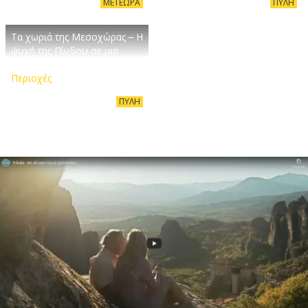
ΜΕΤΈΩΡΑ
ΠΎΛΗ
Τα χωριά της Μεσοχώρας – Η
ψυχή της Πίνδου σε μια
διαδρομή
Περιοχές
ΠΎΛΗ