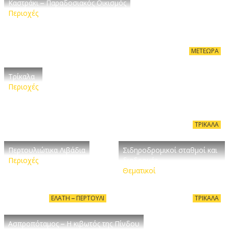
Καστράκι – Παραδοσιακός Οικισμός
Περιοχές
ΜΕΤΈΩΡΑ
Τρίκαλα
Περιοχές
ΤΡΊΚΑΛΑ
Περτουλιώτικα Λιβάδια
Σιδηροδρομικοί σταθμοί και
Περιοχές
διαδρομές
Θεματικοί
ΕΛΆΤΗ – ΠΕΡΤΟΎΛΙ
ΤΡΊΚΑΛΑ
Ασπροπόταμος – Η κιβωτός της Πίνδου