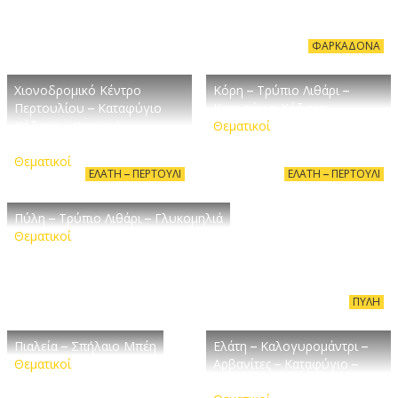
ΦΑΡΚΑΔΌΝΑ
Χιονοδρομικό Κέντρο
Κόρη – Τρύπιο Λιθάρι –
Περτουλίου – Καταφύγιο
Καταφύγιο Κόζιακα
Κόζιακα – Κορυφή
Θεματικοί
Χατζηπέτρου
Θεματικοί
ΕΛΆΤΗ – ΠΕΡΤΟΎΛΙ
ΕΛΆΤΗ – ΠΕΡΤΟΎΛΙ
Πύλη – Τρύπιο Λιθάρι – Γλυκομηλιά
Θεματικοί
ΠΎΛΗ
Πιαλεία – Σπήλαιο Μπέη
Ελάτη – Καλογυρομάντρι –
Θεματικοί
Αρβανίτες – Καταφύγιο –
Κορυφή Χατζηπέτρος