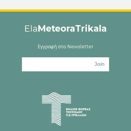
Ela
MeteoraTrikala
Εγγραφή στο Newsletter
Join
Ενιαίος Φορέας Τουρισμού Π. Ε. Τρικάλω