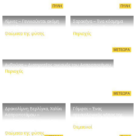
ΠΎΛΗ
ΠΎΛΗ
Λίμνες – Γεννιούνται ακόμη
Σαρακήνα – Ένα κόσμημα
νεράιδες…
πάνω από τον Πηνειό
Θαύματα της φύσης
Περιοχές
ΜΕΤΈΩΡΑ
Ανθούσα – Διατηρητέος οικισμός του Ασπροποτάμου
Περιοχές
ΜΕΤΈΩΡΑ
Δρακολίμνη Βερλίγκα, Χαλίκι
Γόμφοι – Ένας
Ασπροποτάμου –
αρχαιολογικός κήπος της
Αναζητώντας την ψυχή της
Θεσσαλίας
ομορφιάς
Θεματικοί
Θαύματα της φύσης