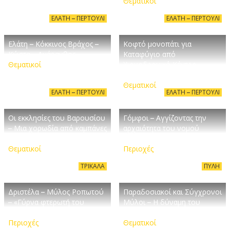
Θεματικοί
ΕΛΆΤΗ – ΠΕΡΤΟΎΛΙ
ΕΛΆΤΗ – ΠΕΡΤΟΎΛΙ
Ελάτη – Κόκκινος Βράχος –
Κοφτό μονοπάτι για
Κώστα – Αμάρανθος
Καταφύγιο από
Θεματικοί
Χιονοδρομικό Κέντρο
Περτουλίου
Θεματικοί
ΕΛΆΤΗ – ΠΕΡΤΟΎΛΙ
ΕΛΆΤΗ – ΠΕΡΤΟΎΛΙ
Οι εκκλησίες του Βαρουσίου
Γόμφοι – Αγγίζοντας την
– Μια χορωδία από καμπάνες
αρχαιότητα του νομού
και σήμαντρα
Τρικάλων
Θεματικοί
Περιοχές
ΤΡΊΚΑΛΑ
ΠΎΛΗ
Δριστέλα – Μύλος Ροπωτού
Παραδοσιακοί και Σύγχρονοι
– «Γύρνα φτερωτή του
Μύλοι – Η δύναμη του
Μύλου…»
σπόρου!
Περιοχές
Θεματικοί